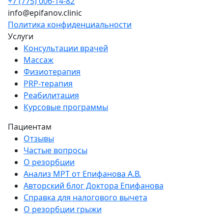
+7 (775) 006-14-82
info@epifanov.clinic
Политика конфиденциальности
Услуги
Консультации врачей
Массаж
Физиотерапия
PRP-терапия
Реабилитация
Курсовые программы
Пациентам
Отзывы
Частые вопросы
О резорбции
Анализ МРТ от Епифанова А.В.
Авторский блог Доктора Епифанова
Справка для налогового вычета
О резорбции грыжи