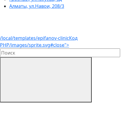
Алматы, ул.Навои, 208/3
/local/templates/epifanov-clinic
Код
PHP
/images/sprite.svg#close">