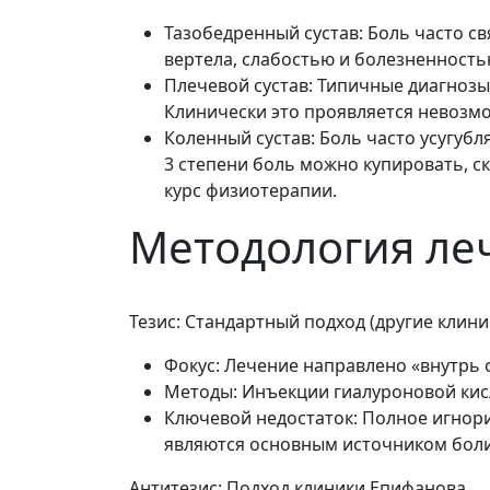
Тазобедренный сустав: Боль часто св
вертела, слабостью и болезненност
Плечевой сустав: Типичные диагноз
Клинически это проявляется невозмо
Коленный сустав: Боль часто усугубл
3 степени боль можно купировать, с
курс физиотерапии.
Методология ле
Тезис: Стандартный подход (другие клини
Фокус: Лечение направлено «внутрь с
Методы: Инъекции гиалуроновой кисл
Ключевой недостаток: Полное игнори
являются основным источником боли.
Антитезис: Подход клиники Епифанова