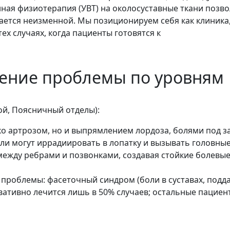
ая физиотерапия (УВТ) на околосуставные ткани позво
ается неизменной. Мы позиционируем себя как клиника,
ех случаях, когда пациенты готовятся к
ление проблемы по уровням
ой, Поясничный отделы):
о артрозом, но и выпрямлением лордоза, болями под з
оли могут иррадиировать в лопатку и вызывать головные
между ребрами и позвонками, создавая стойкие болевы
проблемы: фасеточный синдром (боли в суставах, подд
вативно лечится лишь в 50% случаев; остальные пацие