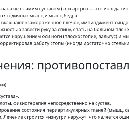
язана не с самим суставом (коксартроз — это иногда ги
ью ягодичных мышц и мышц бедра.
ы включают «замороженное плечо», импинджмент-синдр
жностью завести руку за спину, спать на больном плече
яется нарушением оси ноги (плоскостопие, вальгус) и м
корректировав работу стопы (иногда достаточно стельк
чения: противопостав
ки)
устава».
оты, физиотерапия непосредственно на сустав.
рование состояния периартикулярных тканей (мышц, св
 Лечение строится «изнутри наружу», что является оши