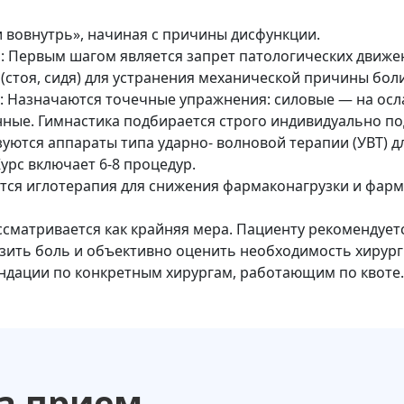
 вовнутрь», начиная с причины дисфункции.
: Первым шагом является запрет патологических движе
(стоя, сидя) для устранения механической причины боли
: Назначаются точечные упражнения: силовые — на ос
нные. Гимнастика подбирается строго индивидуально по
ются аппараты типа ударно- волновой терапии (УВТ) дл
Курс включает 6-8 процедур.
тся иглотерапия для снижения фармаконагрузки и фарм
сматривается как крайняя мера. Пациенту рекомендует
зить боль и объективно оценить необходимость хирург
ндации по конкретным хирургам, работающим по квоте.
на прием