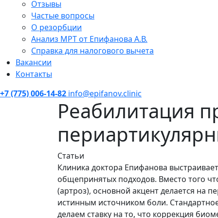
Отзывы
Частые вопросы
О резорбции
Анализ МРТ от Епифанова А.В.
Справка для налогового вычета
Вакансии
Контакты
+7 (775) 006-14-82
info@epifanov.clinic
Реабилитация пр
периартикулярн
Статьи
Клиника доктора Епифанова выстраивает
общепринятых подходов. Вместо того чт
(артроз), основной акцент делается на п
истинным источником боли. Стандартное
делаем ставку на то, что коррекция био