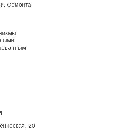
и, Семонта,
низмы.
вными
ированным
м
енческая, 20