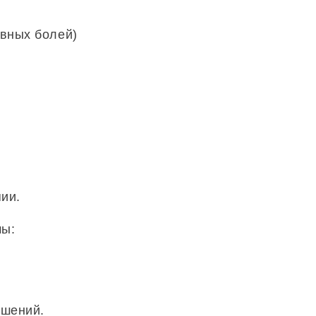
овных болей)
ии.
мы:
ушений.