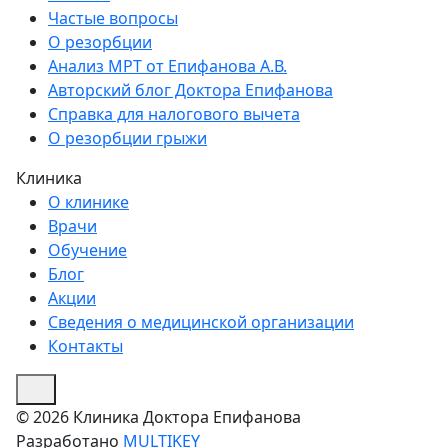
Частые вопросы
О резорбции
Анализ МРТ от Епифанова А.В.
Авторский блог Доктора Епифанова
Справка для налогового вычета
О резорбции грыжи
Клиника
О клинике
Врачи
Обучение
Блог
Акции
Сведения о медицинской организации
Контакты
© 2026 Клиника Доктора Епифанова
Разработано
MULTIKEY