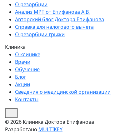
О резорбции
Анализ МРТ от Епифанова А.В.
Авторский блог Доктора Епифанова
Справка для налогового вычета
О резорбции грыжи
Клиника
О клинике
Врачи
Обучение
Блог
Акции
Сведения о медицинской организации
Контакты
© 2026 Клиника Доктора Епифанова
Разработано
MULTIKEY